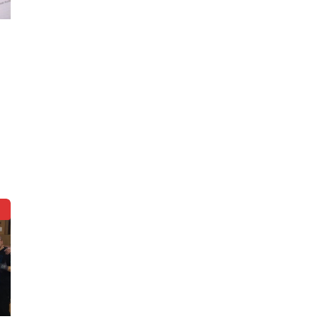
m
g
z