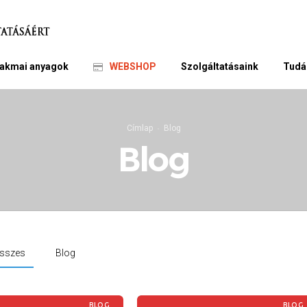
akmai anyagok
WEBSHOP
Szolgáltatásaink
Tudá
Címlap
Blog
Blog
sszes
Blog
BLOG
BLOG