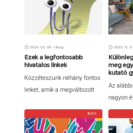
Állampolgár alkalmazás
vagy más
(DÁP) veszi át. Egy kollégánk
számára.
nemrég volt az
Alapítván
önkormányzatnál, miután a
hallássér
2024. 02. 08.
»
Blog
2023. 12. 11.
telefonjára letöltötte a
Ezek a legfontosabb
féljetek 
Különleg
Digitális Állampolgárság
hivatalos linkek
meg egy 
keressete
kutató g
(DÁP) appot. Volt
Közzéteszünk néhány fontos
kikapcsol
Az alább
linket, amik a megváltozott
lehetősé
nagyon é
munkaképességűek ügyeivel
tanulság
kapcsolatosak. Fővárosi
BLOG
láthattok
kormányhivatal Rehabilitációs
Gáborral,