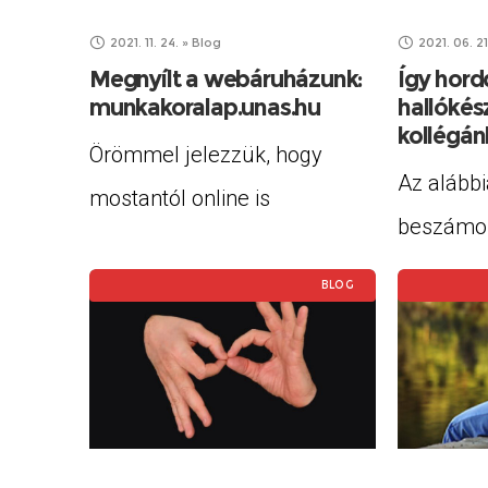
hatósági
alapítván
2021. 11. 24.
»
Blog
2021. 06. 21
panassza
Megnyílt a webáruházunk:
Így hord
munkakoralap.unas.hu
hallókés
kollégán
Örömmel jelezzük, hogy
Az alább
mostantól online is
beszámol
megvásárolhatók termékeink
Nekem tö
a
BLOG
hallókés
https://munkakoralap.unas.hu/
életem s
weboldalon. A munkatársaink
Gyerekk
által készített kreatív
iskolakez
ajándéktárgyakat eddig csak
„szivarzs