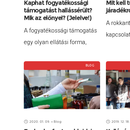
támogatá
Kaphat fogyatékossági
Mit kell 
támogatást hallássérült?
járadékró
hozta lét
Mik az előnyei? (Jelelve!)
A rokkant
A fogyatékossági támogatás
kapcsola
egy olyan ellátási forma,
informáci
aminek a fogyatékosságból
cikksoroz
adótó hátrányok mérséklése
BLOG
járadékot
a célja. A címben feltett
fogyaték
kérdésre válaszolva: igen. Az
kaphatja,
a 18. életévét betöltött
huszonöt 
hallássérült személy kaphat
állapítot
2020. 01. 09.
»
Blog
2019. 12. 18.
fogyatékossági