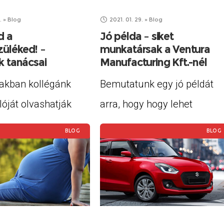
yunkat ilyen
illetékes kerületi hatósági
.
»
Blog
2021. 01. 29.
»
Blog
l.
osztályhoz, ahol azt mondtá
d a
Jó példa – siket
züléked! –
munkatársak a Ventura
neki, hogy ez
k tanácsai
Manufacturing Kft.-nél
iakban kollégánk
Bemutatunk egy jó példát
óját olvashatják
arra, hogy hogy lehet
bbféle
hallássérült embereket ne
BLOG
BLOG
zülékem volt az
csak felvenni,
orán.
oromban,
dés után a
ebbe” helyzehető,