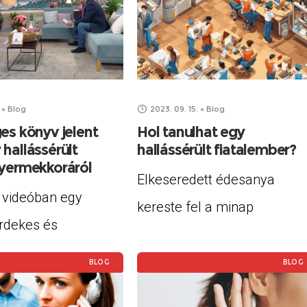
témája, hogy a hallássérült
 fogyatékkal élők
és más fogyatékkal élők
 A Munka-Kör
milyen hatással lehetnek eg
y arra biztatja a
vállalat szervezeti
ülteket, hogy ne
»
Blog
2023. 09. 15.
»
Blog
kultúrájára. Sajnos gyakran
kimozdulni,
es könyv jelent
Hol tanulhat egy
előfordul, hogy
hallássérült
hallássérült fiatalember?
k kirándulási,
yermekkoráról
Elkeseredett édesanya
ódási
i videóban egy
kereste fel a minap
geket.
rdekes és
alapítványunkat Hajdú-Biha
os beszélgetést
vármegyéből: 19 éves
BLOG
BLOG
 Dr. Lovászy László
hallássérült fiát nem veszik
 aki hallássérültként