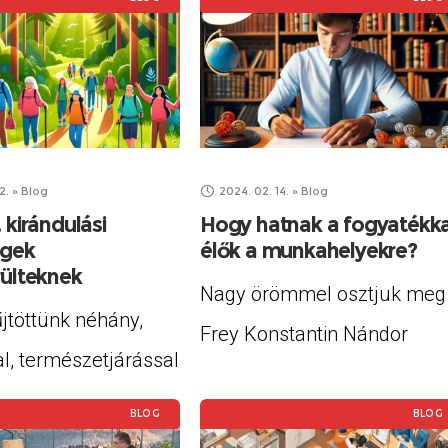
2.
»
Blog
2024. 02. 14.
»
Blog
 kirándulási
Hogy hatnak a fogyatékka
égek
élők a munkahelyekre?
rülteknek
Nagy örömmel osztjuk meg
jtöttünk néhány,
Frey Konstantin Nándor
l, természetjárással
egyetemi hallgató
os információt, ami
szakdolgozatát, aminek
BLOG
BLOG
ehet hallássérültek