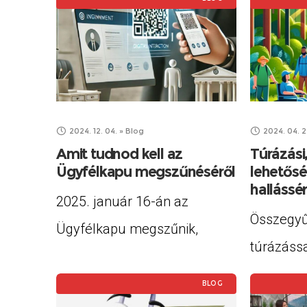
2024. 12. 04.
»
Blog
2024. 04. 2
Amit tudnod kell az
Túrázási,
Ügyfélkapu megszűnéséről
lehetős
hallássé
2025. január 16-án az
Összegyű
Ügyfélkapu megszűnik,
túrázássa
helyét pedig
kapcsolat
az Ügyfélkapu+ és a Digitális
BLOG
hasznos l