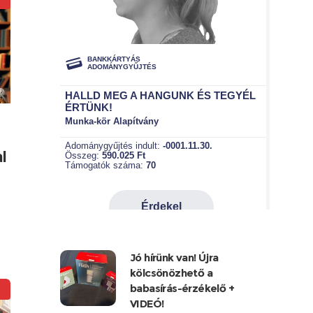
l
Jó hírünk van! Újra
kölcsönözhető a
babasírás-érzékelő +
VIDEÓ!