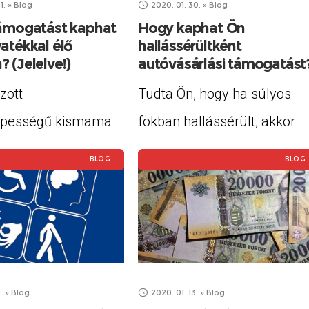
1.
»
Blog
2020. 01. 30.
»
Blog
zaelemmel
támogatást kaphat
Hogy kaphat Ön
atékkal élő
hallássérültként
ett és vezetékekkel
 (Jelelve!)
autóvásárlási támogatást
lesztő. Ez a játszás,
zott
Tudta Ön, hogy ha súlyos
pességű kismama
fokban hallássérült, akkor
sz valakiről, aki
személygépkocsi-szerzési
BLOG
BLOG
zott
támogatást kaphat? Régóta
pességű, gyermeket
létezik ez a támogatási
eretnél vele jót
forma, de csak kevesen
kor olvass tovább!
tudnak róla. Feltétele, hogy
 támogatás Ezt a
Ön részesüljön
.
»
Blog
2020. 01. 13.
»
Blog