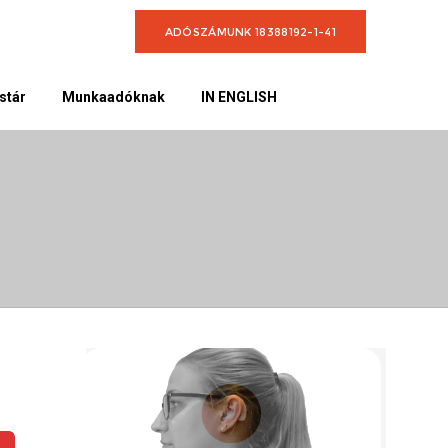
ADÓSZÁMUNK 18388192-1-41
stár
Munkaadóknak
IN ENGLISH