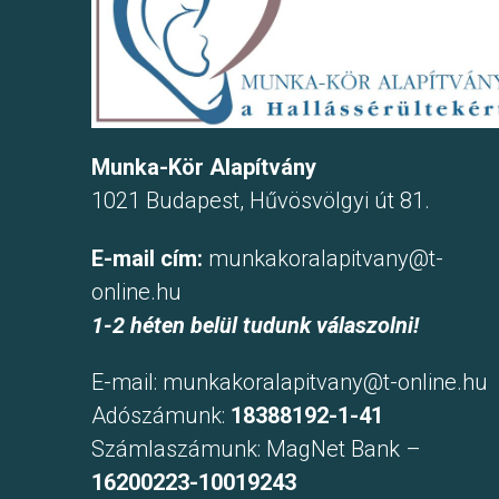
Munka-Kör Alapítvány
1021 Budapest, Hűvösvölgyi út 81.
E-mail cím:
munkakoralapitvany@t-
online.hu
1-2 héten belül tudunk válaszolni!
E-mail:
munkakoralapitvany@t-online.hu
Adószámunk:
18388192-1-41
Számlaszámunk: MagNet Bank –
16200223-10019243