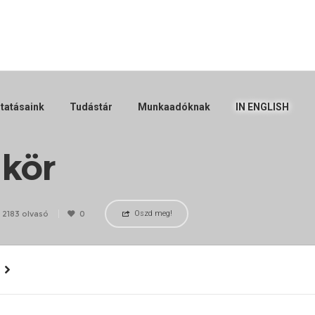
tatásaink
Tudástár
Munkaadóknak
IN ENGLISH
 kör
2183 olvasó
0
Oszd meg!