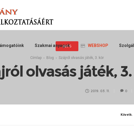
ámogatóink
Szakmai anyagok
WEBSHOP
Szolgál
BLOG
Címlap
Blog
Szájról olvasás játék, 3. kör
jról olvasás játék, 3.
2019. 03. 11.
0
Követk.