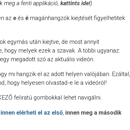
k meg a fenti applikáció,
kattints ide!
)
en az
e
és
é
magánhangzók kiejtését figyelhetitek
tok egymás után kiejtve, de most annyit
re, hogy melyek ezek a szavak. A többi ugyanaz:
 egy megadott szó az aktuális videón.
hogy mi hangzik el az adott helyen valójában. Ezáltal
od, hogy helyesen olvastad-e le a videóról!
ZŐ feliratú gombokkal lehet navigálni.
,
innen elérheti el az első
,
innen meg a második