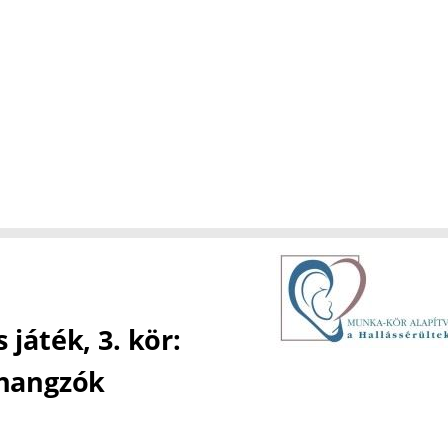
n az e és é magánhangzók kiejtését figyelhetitek