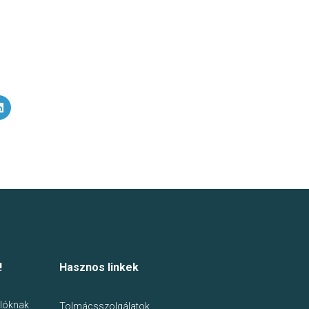
!
Hasznos linkek
lóknak
Tolmácsszolgálatok