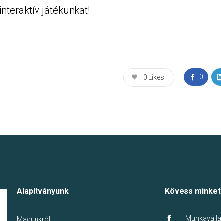
nteraktív játékunkat!
0
0
Likes
Alapítványunk
Kövess minket
Munkaválla
Magunkról