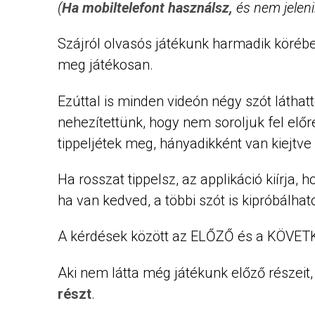
(
Ha mobiltelefont használsz,
és nem jeleni
Szájról olvasós játékunk harmadik köréb
meg játékosan.
Ezúttal is minden videón négy szót láthat
nehezítettünk, hogy nem soroljuk fel elő
tippeljétek meg, hányadikként van kiejtve
Ha rosszat tippelsz, az applikáció kiírja, 
ha van kedved, a többi szót is kipróbálhat
A kérdések között az ELŐZŐ és a KÖVETKE
Aki nem látta még játékunk előző részeit
részt
.