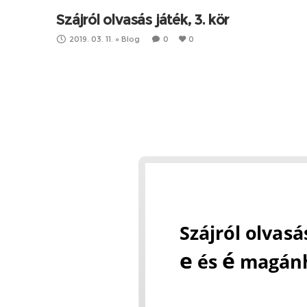
Szájról olvasás játék, 3. kör
2019. 03. 11.
»
Blog
0
0
Szájról olvasós játékunk harmadik körébe
meg játékosan.