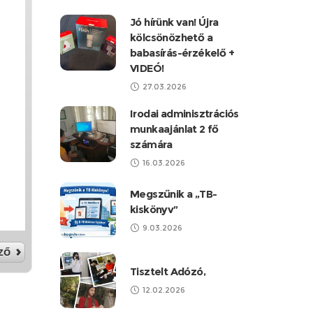
Jó hírünk van! Újra
kölcsönözhető a
babasírás-érzékelő +
VIDEÓ!
27.03.2026
Irodai adminisztrációs
munkaajánlat 2 fő
számára
16.03.2026
Megszűnik a „TB-
kiskönyv”
9.03.2026
Tisztelt Adózó,
12.02.2026