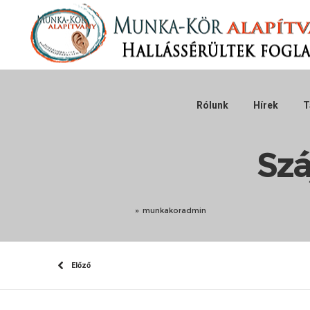
Rólunk
Hírek
T
Szá
»
munkakoradmin
Előző