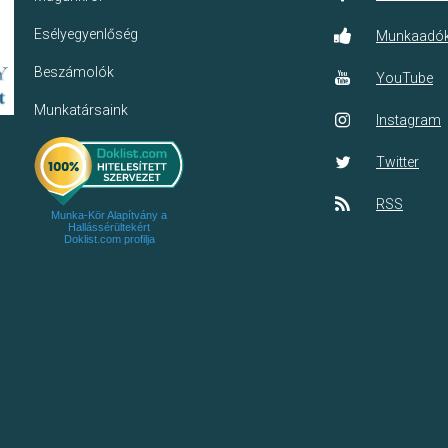
Esélyegyenlőség
Munkaadó
Beszámolók
YouTube
Munkatársaink
Instagram
Twitter
RSS
Munka-Kör Alapítvány a
Hallássérültekért
Doklist.com profilja