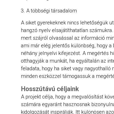
A többségi társadalom
A siket gyerekeknek nincs lehetőségük u
hangzó nyelv elsajátíthatatlan számukra.
mert szájról olvasással az információ mi
ami már elég jelentős különbség, hogy a 
néhány jelnyelvi kifejezést. A megértés
otthagyják a munkát, ha egyáltalán az int
feladata, hogy ha siket vagy nagyothalló
minden eszközzel támogassuk a megérté
Hosszútávú céljaink
A projekt célja, hogy a megvalósítást köv
számára egyaránt hasznosnak bizonyulna
kidolgozását inspirálják. Itt különösen 