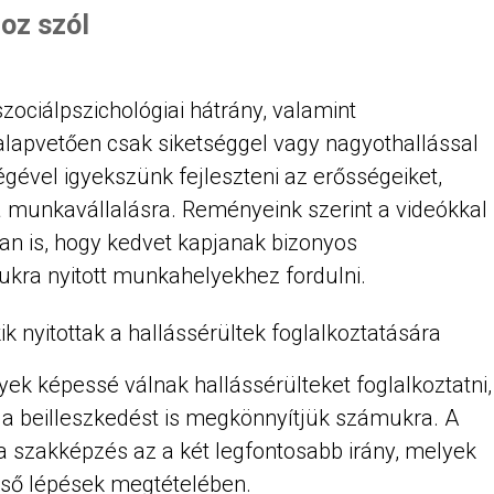
oz szól
zociálpszichológiai hátrány, valamint
alapvetően csak siketséggel vagy nagyothallással
gével igyekszünk fejleszteni az erősségeiket,
, a munkavállalásra. Reményeink szerint a videókkal
n is, hogy kedvet kapjanak bizonyos
ukra nyitott munkahelyekhez fordulni.
ik nyitottak a hallássérültek foglalkoztatására
ek képessé válnak hallássérülteket foglalkoztatni,
 a beilleszkedést is megkönnyítjük számukra. A
 szakképzés az a két legfontosabb irány, melyek
lső lépések megtételében.