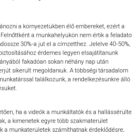
tánozni a környezetükben élő embereket, ezért a
 Felnőttként a munkahelyükön nem értik a feladatot
ndössze 30%-a jut el a címzetthez. Jelelve 40-50%,
biztosításához érdemes legyen elsajátítanunk
 hiányából fakadóan sokan néhány nap után
erjút sikerült megoldaniuk. A többségi társadalom
 munkatárssal találkozunk, a rendelkezésünkre álló
süket.
etően, ha a videók a munkáltatók és a hallássérült
k, a kimenetek egyre több szakmaterület
azok a munkaterületek számíthatnak érdeklődésre,