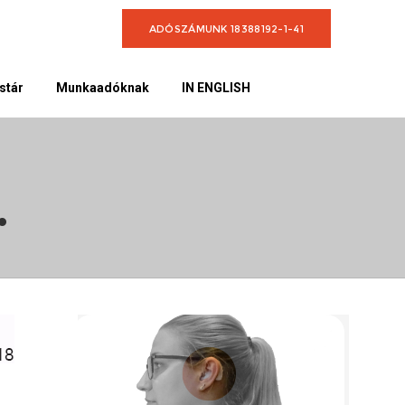
ADÓSZÁMUNK 18388192-1-41
stár
Munkaadóknak
IN ENGLISH
.