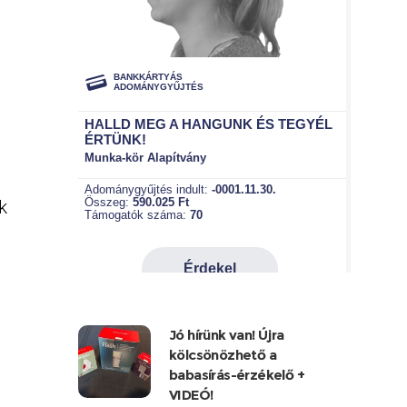
k
Jó hírünk van! Újra
kölcsönözhető a
babasírás-érzékelő +
VIDEÓ!