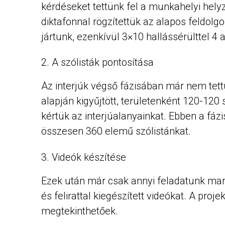
kérdéseket tettünk fel a munkahelyi hely
diktafonnal rögzítettük az alapos feldol
jártunk, ezenkívül 3×10 hallássérülttel 4 
A szólisták pontosítása
Az interjúk végső fázisában már nem tet
alapján kigyűjtött, területenként 120-120 
kértük az interjúalanyainkat. Ebben a f
összesen 360 elemű szólistánkat.
Videók készítése
Ezek után már csak annyi feladatunk mara
és felirattal kiegészített videókat. A pr
megtekinthetőek.