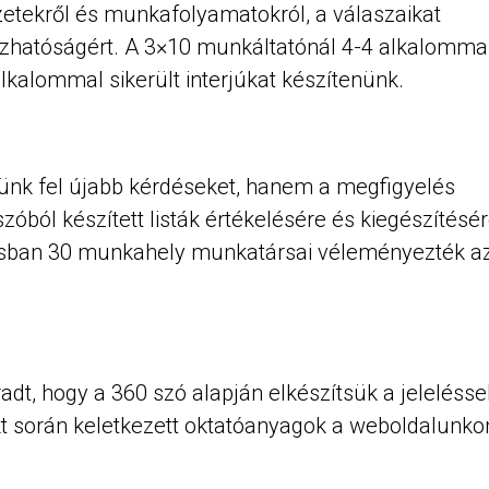
zetekről és munkafolyamatokról, a válaszaikat
gozhatóságért. A 3×10 munkáltatónál 4-4 alkalomma
alkalommal sikerült interjúkat készítenünk.
tünk fel újabb kérdéseket, hanem a megfigyelés
szóból készített listák értékelésére és kiegészítésé
ázisban 30 munkahely munkatársai véleményezték a
dt, hogy a 360 szó alapján elkészítsük a jelelésse
ojekt során keletkezett oktatóanyagok a weboldalunko