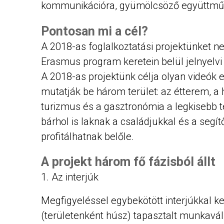
kommunikációra, gyümölcsöző együttműkö
Pontosan mi a cél?
A 2018-as foglalkoztatási projektünket ne
Erasmus program keretein belül jelnyelv
A 2018-as projektünk célja olyan videók el
mutatják be három terület: az étterem, a h
turizmus és a gasztronómia a legkisebb te
bárhol is laknak a családjukkal és a segí
profitálhatnak belőle.
A projekt három fő fázisból állt
Az interjúk
Megfigyeléssel egybekötött interjúkkal k
(területenként húsz) tapasztalt munkaváll