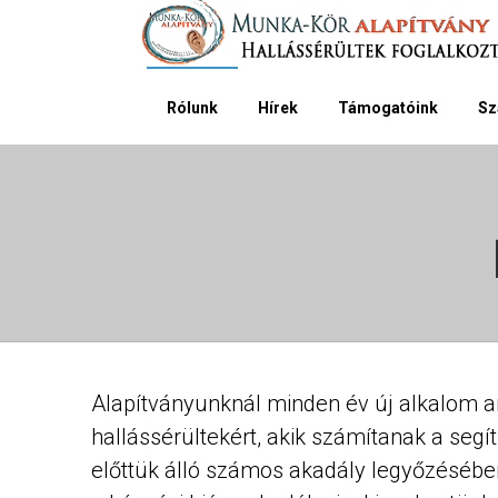
Rólunk
Hírek
Támogatóink
Sz
Alapítványunknál minden év új alkalom ar
hallássérültekért, akik számítanak a seg
előttük álló számos akadály legyőzéséb