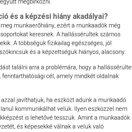
 együtt megbirkózni.
ió és a képzési hiány akadályai?
tő meg munkaerőhiány, ezért a munkaadók még
soportokat keresnek. A hallássérültek számos
ekik. A többségük fizikailag egészséges, jól
 szókincsük és a képzettségük hiányos, alacsony.
st találni arra a problémára, hogy a hallássérülte
 fenntarthatósági cél, amely mindkét oldalnak
 azzal javíthatjuk, ha eszközt adunk a munkaadó
alanul kommunikálhat velük. Ilyen eszközzel nem
kképzést is lehetővé tesszük. Amint a munkaadók
yzetét, és képesekké válnak a velük való