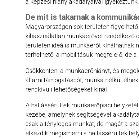
a képzési hiány akadályaival igyekeztünk
De mit is takarnak a kommunikác
Magyarországon sok területen figyelhe
kihasználatlan munkaerővel rendelkező c
területen ideális munkaerőt kínálhatnak n
terhelhető, a mobilitásuk megfelelő, de a
Csökkenteni a munkaerőhiányt, és megoldá
állami támogatásból, munka nélkül élnek,
rendkívüli lehetőségeket kínál.
A hallássérültek munkaerőpiaci helyzetét
kezébe, amelynek segítségével akadályt
csak a tényleges munkát, de magát a sza
elkezdik megismerni a hallássérültek hel