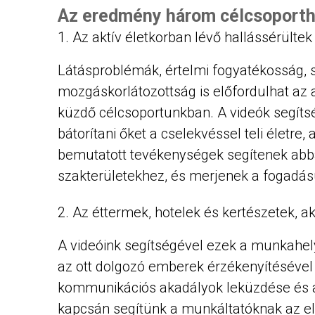
Az eredmény három célcsoporth
Az aktív életkorban lévő hallássérültek
Látásproblémák, értelmi fogyatékosság, s
mozgáskorlátozottság is előfordulhat az 
küzdő célcsoportunkban. A videók segítsé
bátorítani őket a cselekvéssel teli életre
bemutatott tevékenységek segítenek abba
szakterületekhez, és merjenek a fogadás
Az éttermek, hotelek és kertészetek, ak
A videóink segítségével ezek a munkahely
az ott dolgozó emberek érzékenyítésével
kommunikációs akadályok leküzdése és a
kapcsán segítünk a munkáltatóknak az e