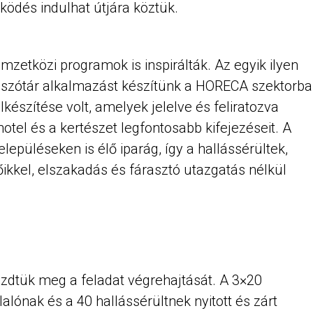
dés indulhat útjára köztük.
mzetközi programok is inspirálták. Az egyik ilyen
i szótár alkalmazást készítünk a HORECA szektorba
készítése volt, amelyek jelelve és feliratozva
otel és a kertészet legfontosabb kifejezéseit. A
lepüléseken is élő iparág, így a hallássérültek,
tőikkel, elszakadás és fárasztó utazgatás nélkül
ezdtük meg a feladat végrehajtását. A 3×20
alónak és a 40 hallássérültnek nyitott és zárt