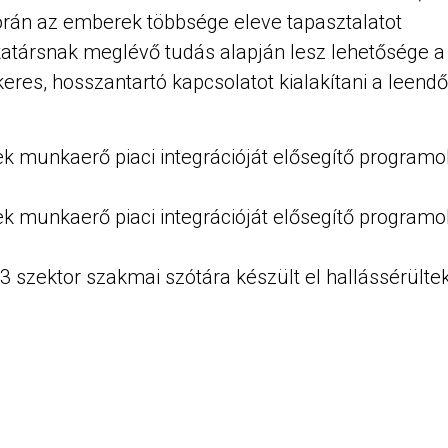
rán az emberek többsége eleve tapasztalatot
katársnak meglévő tudás alapján lesz lehetősége a
keres, hosszantartó kapcsolatot kialakítani a leendő
munkaerő piaci integrációját elősegítő programo
munkaerő piaci integrációját elősegítő programo
3 szektor szakmai szótára készült el hallássérülte