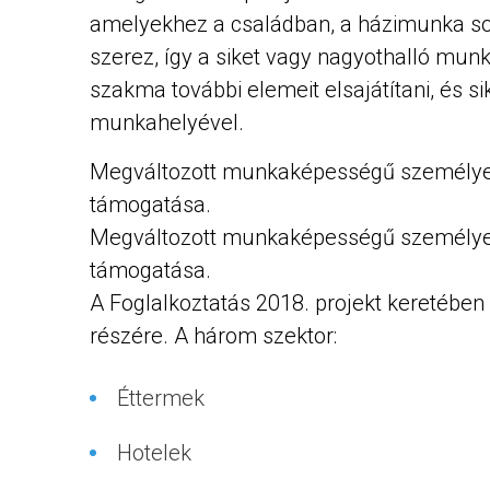
amelyekhez a családban, a házimunka so
szerez, így a siket vagy nagyothalló mun
szakma további elemeit elsajátítani, és si
munkahelyével.
Megváltozott munkaképességű személyek 
támogatása.
Megváltozott munkaképességű személyek 
támogatása.
A Foglalkoztatás 2018. projekt keretében 
részére. A három szektor:​
Éttermek​
Hotelek​