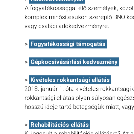
A fogyatékossággal élő személyek, közöt
komplex minősítésükön szereplő BNO kódo
vagy családi adókedvezményre.
Fogyatékossági támogatás
Gépkocsivásárlási kedvezmény
Kivételes rokkantsági ellátás
2018. január 1. óta kivételes rokkantsági
rokkantsági ellátás olyan súlyosan egészs
hosszú ideje tartó betegségük miatt, vag
Rehabilitációs ellátás
Ki jogosult a rehabilitációs ellátásra? 