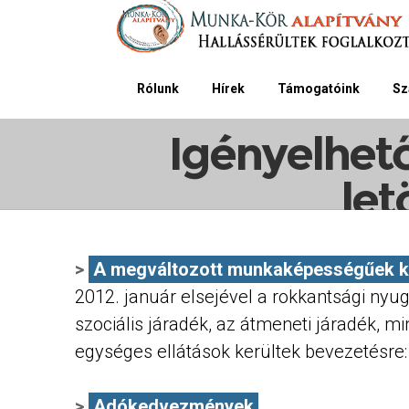
Rólunk
Hírek
Támogatóink
Sz
Címlap
Szolgál
Igényelhet
let
A megváltozott munkaképességűek kom
2012. január elsejével a rokkantsági nyug
szociális járadék, az átmeneti járadék, m
egységes ellátások kerültek bevezetésre: a 
Adókedvezmények