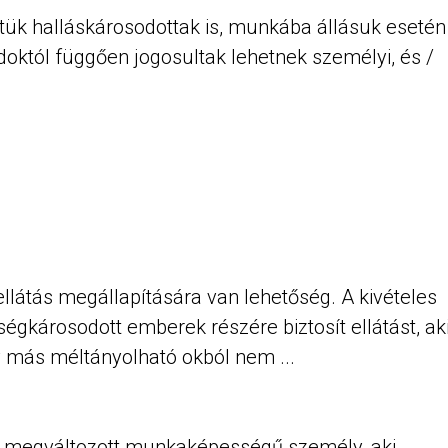
tük halláskárosodottak is, munkába állásuk esetén
któl függően jogosultak lehetnek személyi, és /
 ellátás megállapítására van lehetőség. A kivételes
égkárosodott emberek részére biztosít ellátást, ak
y más méltányolható okból nem ...
Az a megváltozott munkaképességű személy, aki