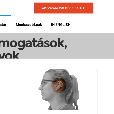
ADÓSZÁMUNK 18388192-1-41
stár
Munkaadóknak
IN ENGLISH
ető nyomtatványok
ámogatások,
nyok