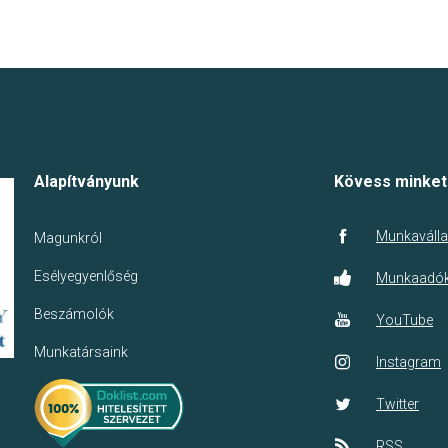
Alapítványunk
Kövess minket
Munkaválla
Magunkról
Esélyegyenlőség
Munkaadó
Beszámolók
YouTube
Munkatársaink
Instagram
Twitter
RSS