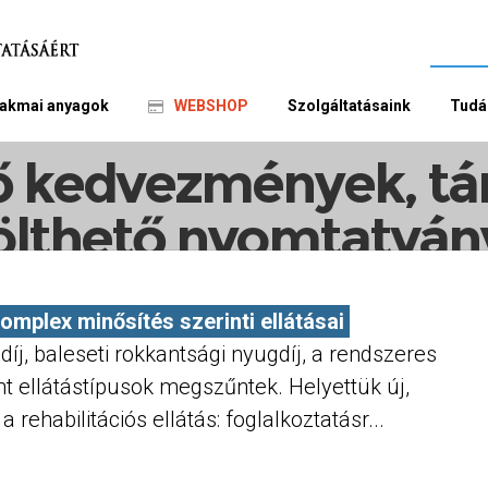
akmai anyagok
WEBSHOP
Szolgáltatásaink
Tudá
tatásaink munkavállalóknak
Igényelhető kedvezmények, támogatások, letölth
ő kedvezmények, t
ölthető nyomtatvá
plex minősítés szerinti ellátásai
díj, baleseti rokkantsági nyugdíj, a rendszeres
int ellátástípusok megszűntek. Helyettük új,
rehabilitációs ellátás: foglalkoztatásr...