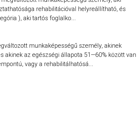
ztathatósága rehabilitációval helyreállítható, és
ória ), aki tartós foglalko...
 megváltozott munkaképességű személy, akinek
 és akinek az egészségi állapota 51—60% között van
empontú, vagy a rehabilitálhatósá...