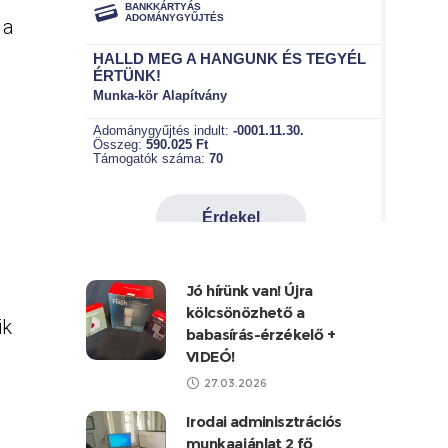
 a
Jó hírünk van! Újra
kölcsönözhető a
ik
babasírás-érzékelő +
VIDEÓ!
27.03.2026
Irodai adminisztrációs
munkaajánlat 2 fő