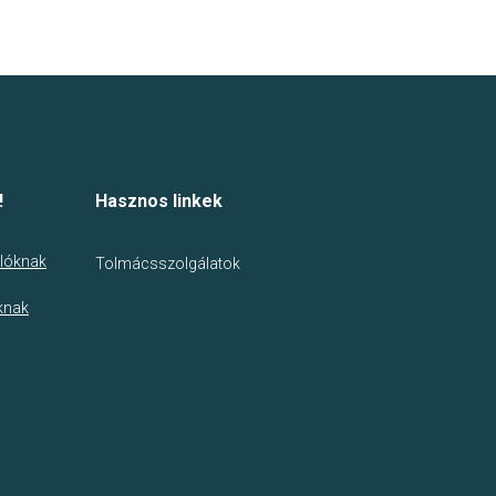
!
Hasznos linkek
lóknak
Tolmácsszolgálatok
knak