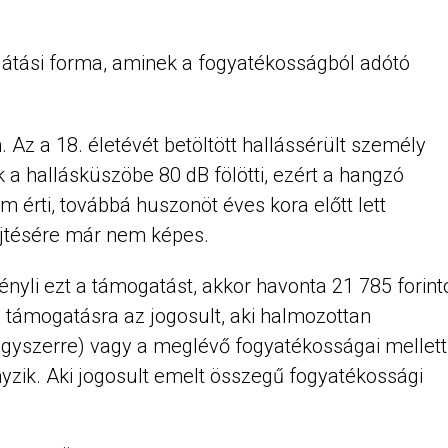
látási forma, aminek a fogyatékosságból adótó
. Az a 18. életévét betöltött hallássérült személy
 a hallásküszöbe 80 dB fölötti, ezért a hangzó
 érti, továbbá huszonöt éves kora előtt lett
ejtésére már nem képes.
nyli ezt a támogatást, akkor havonta 21 785 forint
 támogatásra az jogosult, aki halmozottan
egyszerre) vagy a meglévő fogyatékosságai mellett
nyzik. Aki jogosult emelt összegű fogyatékossági