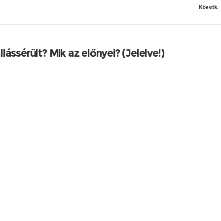
Követk.
ssérült? Mik az előnyei? (Jelelve!)