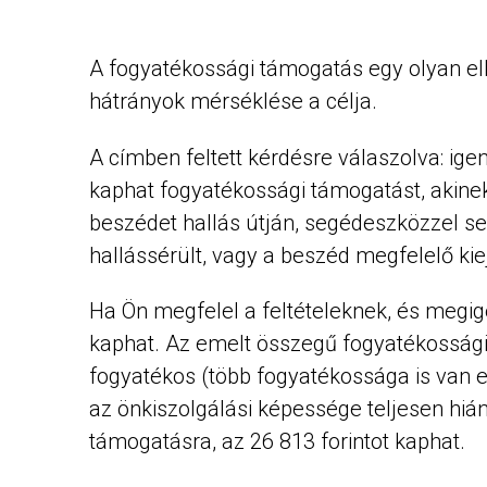
A fogyatékossági támogatás egy olyan el
hátrányok mérséklése a célja.
A címben feltett kérdésre válaszolva: igen
kaphat fogyatékossági támogatást, akinek
beszédet hallás útján, segédeszközzel sem
hallássérült, vagy a beszéd megfelelő ki
Ha Ön megfelel a feltételeknek, és megigé
kaphat. Az emelt összegű fogyatékossági
fogyatékos (több fogyatékossága is van 
az önkiszolgálási képessége teljesen hiá
támogatásra, az 26 813 forintot kaphat.