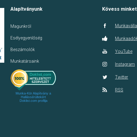
Alapítványunk
Kövess minket
Munkaválla
Magunkról
Esélyegyenlőség
Munkaadó
Beszámolók
YouTube
Munkatársaink
Instagram
Twitter
RSS
Munka-Kör Alapítvány a
Hallássérültekért
Doklist.com profilja