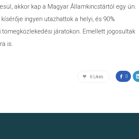
sül, akkor kap a Magyar Államkincstártól egy ún.
 kísérője ingyen utazhattok a helyi, és 90%
 tömegközlekedési járatokon. Emellett jogosultak
a is.
0
6
Likes