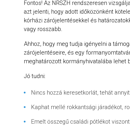
Fontos! Az NRSZH rendszeresen vizsgálja
azt jelenti, hogy adott időközönként kötel
kórházi zárójelentésekkel és határozatokk
vagy rosszabb.
Ahhoz, hogy meg tudja igényelni a támoga
zárójelentéseire, és egy formanyomtatványr
meghatározott kormányhivatalába lehet b
Jó tudni:
Nincs hozzá keresetkorlát, tehát annyi
Kaphat mellé rokkantsági járadékot, rok
Emelt összegű családi pótlékot viszon