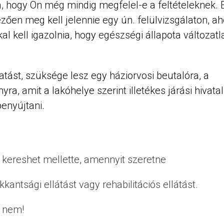
, hogy Ön még mindig megfelel-e a feltételeknek. 
ezően meg kell jelennie egy ún. felülvizsgálaton, ah
al kell igazolnia, hogy egészségi állapota változatl
tást, szüksége lesz egy háziorvosi beutalóra, a
a, amit a lakóhelye szerint illetékes járási hivatal
enyújtani.
t kereshet mellette, amennyit szeretne
kantsági ellátást vagy rehabilitációs ellátást.
t nem!