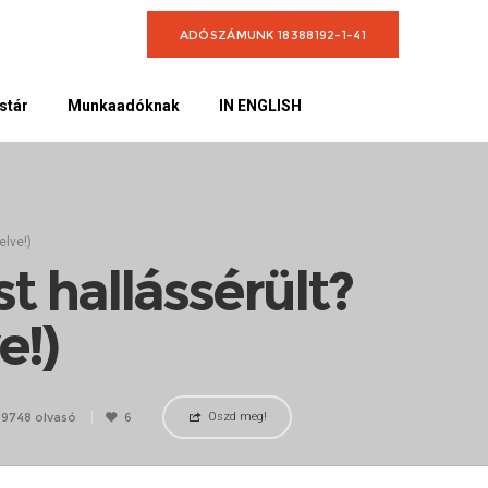
ADÓSZÁMUNK 18388192-1-41
stár
Munkaadóknak
IN ENGLISH
elve!)
 hallássérült?
e!)
19748 olvasó
6
Oszd meg!