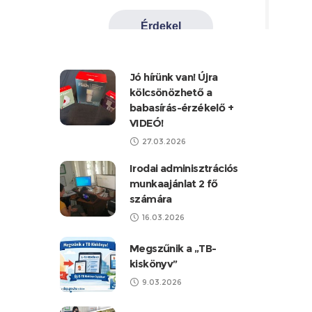
Jó hírünk van! Újra
kölcsönözhető a
babasírás-érzékelő +
VIDEÓ!
27.03.2026
Irodai adminisztrációs
munkaajánlat 2 fő
számára
16.03.2026
Megszűnik a „TB-
kiskönyv”
9.03.2026