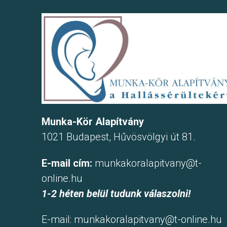
Munka-Kör Alapítvány
1021 Budapest, Hűvösvölgyi út 81.
E-mail cím:
munkakoralapitvany@t-
online.hu
1-2 héten belül tudunk válaszolni!
E-mail:
munkakoralapitvany@t-online.hu