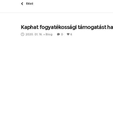
Előző
Kaphat fogyatékossági támogatást hallá
2020. 01. 16.
»
Blog
0
6