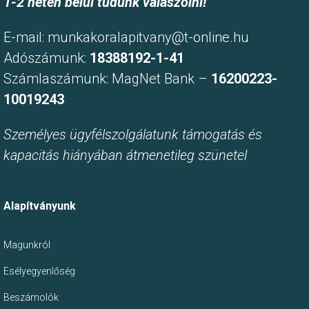
1-2 héten belül tudunk válaszolni!
E-mail:
munkakoralapitvany@t-online.hu
Adószámunk:
18388192-1-41
Számlaszámunk: MagNet Bank –
16200223-
10019243
Személyes ügyfélszolgálatunk támogatás és
kapacitás hiányában átmenetileg szünetel
Alapítványunk
Magunkról
Esélyegyenlőség
Beszámolók