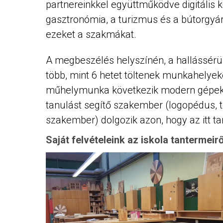
partnereinkkel együttműködve digitális k
gasztronómia, a turizmus és a bútorgyár
ezeket a szakmákat.
A megbeszélés helyszínén, a hallássérü
több, mint 6 hetet töltenek munkahelyeken
műhelymunka következik modern gépek m
tanulást segítő szakember (logopédus, te
szakember) dolgozik azon, hogy az itt ta
Saját felvételeink az iskola tantermeirő