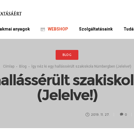
akmai anyagok
WEBSHOP
Szolgáltatásaink
Tudá
BLOG
Címlap
Blog
Így néz ki egy hallássérült szakiskola Nürnbergben (Jelelve!)
hallássérült szakis
(Jelelve!)
2019. 11. 27.
0