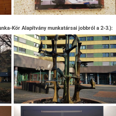
nka-Kör Alapítvány munkatársai jobbról a 2-3.):