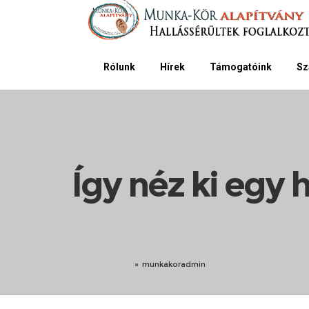
Rólunk
Hírek
Támogatóink
Sz
Így néz ki egy 
»
munkakoradmin