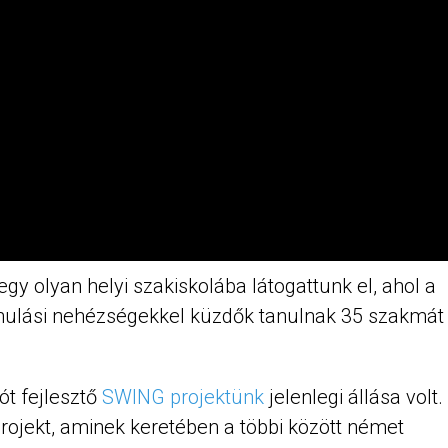
 olyan helyi szakiskolába látogattunk el, ahol a
tanulási nehézségekkel küzdők tanulnak 35 szakmát
ót fejlesztő
SWING projektünk
jelenlegi állása volt.
rojekt, aminek keretében a többi között német