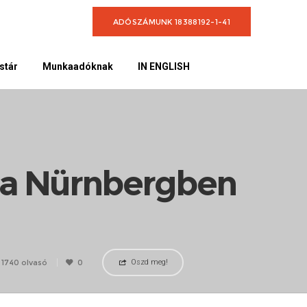
ADÓSZÁMUNK 18388192-1-41
stár
Munkaadóknak
IN ENGLISH
kola Nürnbergben
1740 olvasó
0
Oszd meg!