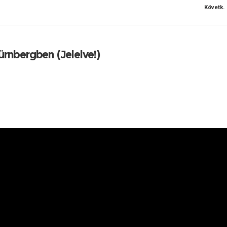
Követk.
Nürnbergben (Jelelve!)
zakiskolába látogattunk el