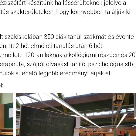
éziszótárt készítünk hallássérülteknek jelelve a
tás szakterületeken, hogy könnyebben találják ki
lt szakiskolában 350 diák tanul szakmát és évente
. Itt 2 hét elméleti tanulás után 6 hét
ellett. 120-an laknak a kollégiumi részben és 20
rapeuta, szájról olvasást tanító, pszichológus stb.
nulók a lehető legjobb eredményt érjék el.
l: