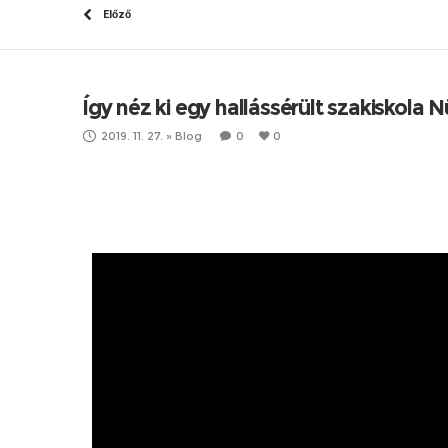
Előző
Így néz ki egy hallássérült szakiskola 
2019. 11. 27.
»
Blog
0
0
Nürnbergi látogatásunk során egy helyi s