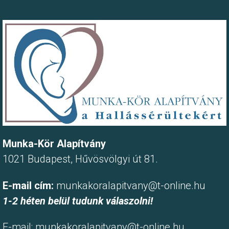
Munka-Kör Alapítvány
1021 Budapest, Hűvösvölgyi út 81.
E-mail cím:
munkakoralapitvany@t-online.hu
1-2 héten belül tudunk válaszolni!
E-mail:
munkakoralapitvany@t-online.hu