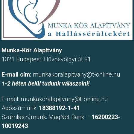
Munka-Kör Alapítvány
1021 Budapest, Hűvösvölgyi út 81.
E-mail cím:
munkakoralapitvany@t-online.hu
1-2 héten belül tudunk válaszolni!
E-mail:
munkakoralapitvany@t-online.hu
Adószámunk:
18388192-1-41
Számlaszámunk: MagNet Bank –
16200223-
10019243