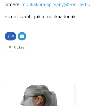
címére:
munkakoralapitvany@t-online.hu
és mi továbbítjuk a munkaadónak
0
0
Likes