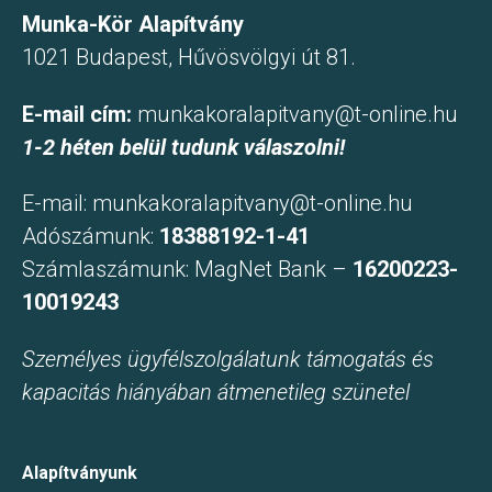
Munka-Kör Alapítvány
1021 Budapest, Hűvösvölgyi út 81.
E-mail cím:
munkakoralapitvany@t-online.hu
1-2 héten belül tudunk válaszolni!
E-mail:
munkakoralapitvany@t-online.hu
Adószámunk:
18388192-1-41
Számlaszámunk: MagNet Bank –
16200223-
10019243
Személyes ügyfélszolgálatunk támogatás és
kapacitás hiányában átmenetileg szünetel
Alapítványunk