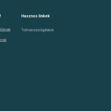
!
Hasznos linkek
lóknak
Tolmácsszolgálatok
knak