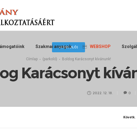
ámogatóink
Szakmai anyagok
WEBSHOP
Szolgál
(PARKOLÓ)
Címlap
(parkoló)
Boldog Karácsonyt kívánunk!
og Karácsonyt kívá
2022. 12. 18.
0
Követk.