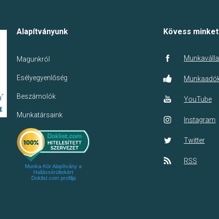
Alapítványunk
Kövess minket
Munkaválla
Magunkról
Esélyegyenlőség
Munkaadó
Beszámolók
YouTube
Munkatársaink
Instagram
Twitter
RSS
Munka-Kör Alapítvány a
Hallássérültekért
Doklist.com profilja