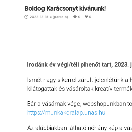
Boldog Karácsonyt kívánunk!
2022. 12. 18.
»
(parkoló)
0
0
Irodánk év végi pihenőt tart, 2023. január 
Irodánk év végi pihenőt tart, 2023. januá
Irodánk év végi/téli pihenőt tart, 2023. 
Ismét nagy sikerrel zárult jelenlétünk a
kilátogattak és vásároltak kreatív termé
Bár a vásárnak vége, webshopunkban tov
https://munkakoralap.unas.hu
Az alábbiakban látható néhány kép a vás