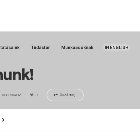
tatásaink
Tudástár
Munkaadóknak
IN ENGLISH
nunk!
1041 olvasó
0
Oszd meg!