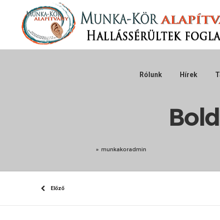
Rólunk
Hírek
T
Bold
»
munkakoradmin
Előző