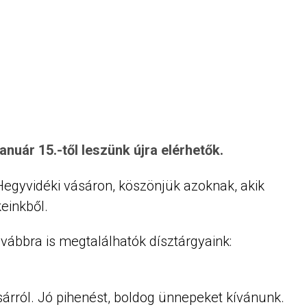
15.-től leszünk újra elérhetők
r 15.-től leszünk újra elérhetők
január 15.-től leszünk újra elérhetők.
 Hegyvidéki vásáron, köszönjük azoknak, akik
keinkből.
ábbra is megtalálhatók dísztárgyaink:
árról. Jó pihenést, boldog ünnepeket kívánunk.