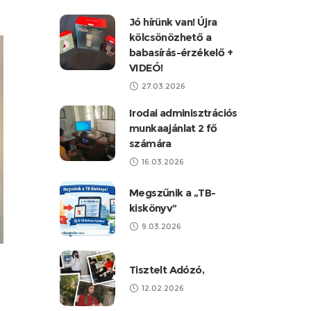
Jó hírünk van! Újra
kölcsönözhető a
babasírás-érzékelő +
VIDEÓ!
27.03.2026
Irodai adminisztrációs
munkaajánlat 2 fő
számára
16.03.2026
Megszűnik a „TB-
kiskönyv”
9.03.2026
Tisztelt Adózó,
12.02.2026