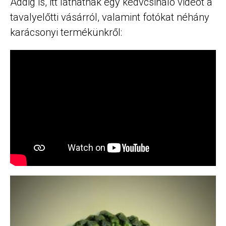
Addig is, itt láthatnak egy kedvcsináló videót a
tavalyelőtti vásárról, valamint fotókat néhány
karácsonyi termékünkről: