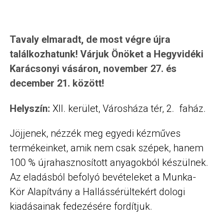
Tavaly elmaradt, de most végre újra
találkozhatunk!
Tavaly elmaradt, de most végre újra
találkozhatunk! Várjuk Önöket a Hegyvidéki
Karácsonyi vásáron, november 27. és
december 21. között!
Helyszín:
XII. kerület, Városháza tér, 2. faház.
Jöjjenek, nézzék meg egyedi kézműves
termékeinket, amik nem csak szépek, hanem
100 % újrahasznosított anyagokból készülnek.
Az eladásból befolyó bevételeket a Munka-
Kör Alapítvány a Hallássérültekért dologi
kiadásainak fedezésére fordítjuk.