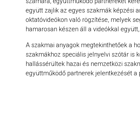
számára, együttműködő partnereket kere
együtt zajlik az egyes szakmák képzési an
oktatóvideókon való rögzítése, melyek seg
hamarosan készen áll a videókkal együtt, 
A szakmai anyagok megtekinthetőek a hon
szakmákhoz speciális jelnyelvi szótár is
hallássérültek hazai és nemzetközi szak
együttműködő partnerek jelentkezését a