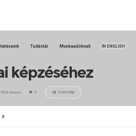
tatásaink
Tudástár
Munkaadóknak
IN ENGLISH
ai képzéséhez
1094 olvasó
0
Oszd meg!