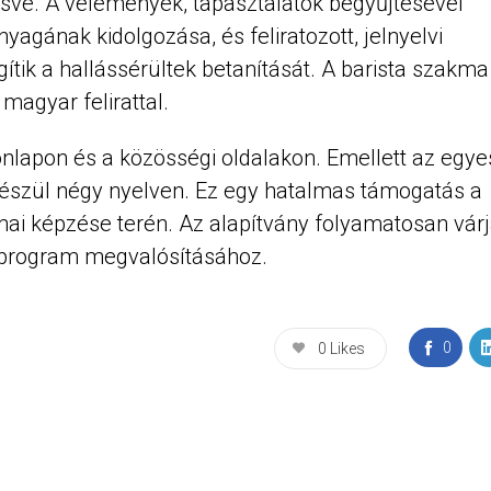
sve. A vélemények, tapasztalatok begyűjtésével
yagának kidolgozása, és feliratozott, jelnyelvi
ítik a hallássérültek betanítását. A barista szakma
magyar felirattal.
lapon és a közösségi oldalakon. Emellett az egye
 készül négy nyelven. Ez egy hatalmas támogatás a
mai képzése terén. Az alapítvány folyamatosan vár
 program megvalósításához.
0
0
Likes