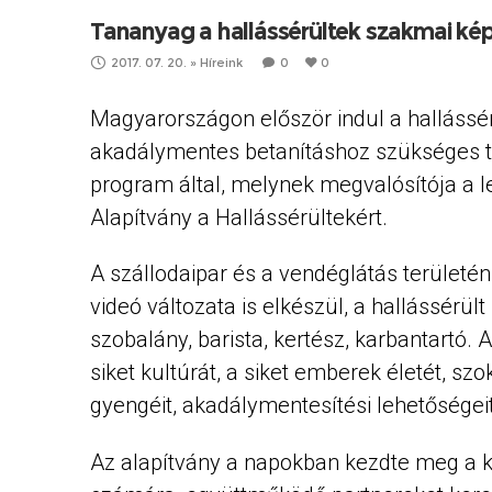
Tananyag a hallássérültek szakmai ké
2017. 07. 20.
»
Híreink
0
0
Magyarországon először indul a hallássé
akadálymentes betanításhoz szükséges 
program által, melynek megvalósítója a l
Alapítvány a Hallássérültekért.
A szállodaipar és a vendéglátás területén
videó változata is elkészül, a hallássérü
szobalány, barista, kertész, karbantartó.
siket kultúrát, a siket emberek életét, sz
gyengéit, akadálymentesítési lehetőség
Az alapítvány a napokban kezdte meg a ké