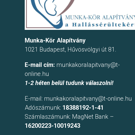
Munka-Kör Alapítvány
1021 Budapest, Hűvösvölgyi út 81.
E-mail cím:
munkakoralapitvany@t-
online.hu
1-2 héten belül tudunk válaszolni!
E-mail:
munkakoralapitvany@t-online.hu
Adószámunk:
18388192-1-41
Számlaszámunk: MagNet Bank –
16200223-10019243