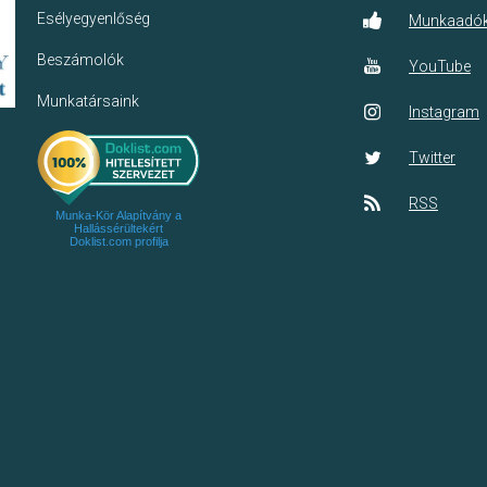
Esélyegyenlőség
Munkaadó
Beszámolók
YouTube
Munkatársaink
Instagram
Twitter
RSS
Munka-Kör Alapítvány a
Hallássérültekért
Doklist.com profilja