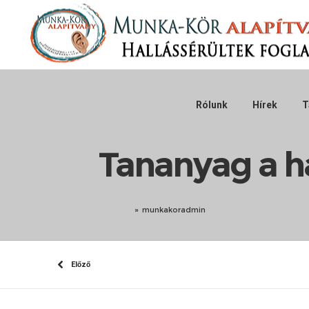
Rólunk
Hírek
T
Tananyag a h
»
munkakoradmin
Előző