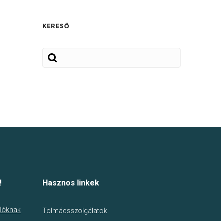
KERESŐ
!
Hasznos linkek
lóknak
Tolmácsszolgálatok