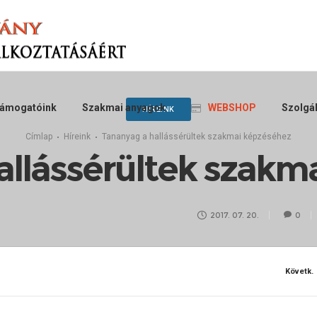
ámogatóink
Szakmai anyagok
WEBSHOP
Szolgál
HÍREINK
Címlap
Híreink
Tananyag a hallássérültek szakmai képzéséhez
allássérültek szakm
2017. 07. 20.
0
Követk.