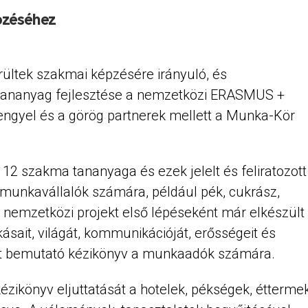
pzéséhez
rültek szakmai képzésére irányuló, és
tananyag fejlesztése a nemzetközi ERASMUS +
engyel és a görög partnerek mellett a Munka-Kör
 12 szakma tananyaga és ezek jelelt és feliratozott
lt munkavállalók számára, például pék, cukrász,
 A nemzetközi projekt első lépéseként már elkészült
okásait, világát, kommunikációját, erősségeit és
eit bemutató kézikönyv a munkaadók számára.
zikönyv eljuttatását a hotelek, pékségek, étterme