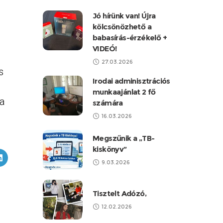
Jó hírünk van! Újra
kölcsönözhető a
babasírás-érzékelő +
VIDEÓ!
27.03.2026
s
Irodai adminisztrációs
munkaajánlat 2 fő
ja
számára
16.03.2026
Megszűnik a „TB-
kiskönyv”
9.03.2026
Tisztelt Adózó,
12.02.2026