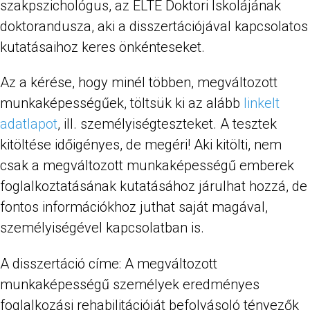
szakpszichológus, az ELTE Doktori Iskolájának
doktorandusza, aki a disszertációjával kapcsolatos
kutatásaihoz keres önkénteseket.
Az a kérése, hogy minél többen, megváltozott
munkaképességűek, töltsük ki az alább
linkelt
adatlapot
, ill. személyiségteszteket. A tesztek
kitöltése időigényes, de megéri! Aki kitölti, nem
csak a megváltozott munkaképességű emberek
foglalkoztatásának kutatásához járulhat hozzá, de
fontos információkhoz juthat saját magával,
személyiségével kapcsolatban is.
A disszertáció címe: A megváltozott
munkaképességű személyek eredményes
foglalkozási rehabilitációját befolyásoló tényezők