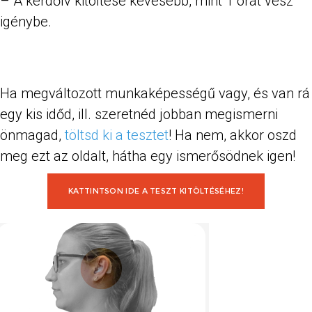
– A kérdőív kitöltése kevesebb, mint 1 órát vesz
igénybe.
Ha megváltozott munkaképességű vagy, és van rá
egy kis időd, ill. szeretnéd jobban megismerni
önmagad,
töltsd ki a tesztet
! Ha nem, akkor oszd
meg ezt az oldalt, hátha egy ismerősödnek igen!
KATTINTSON IDE A TESZT KITÖLTÉSÉHEZ!