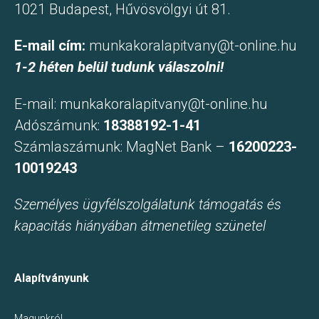
1021 Budapest, Hűvösvölgyi út 81.
E-mail cím:
munkakoralapitvany@t-online.hu
1-2 héten belül tudunk válaszolni!
E-mail:
munkakoralapitvany@t-online.hu
Adószámunk:
18388192-1-41
Számlaszámunk: MagNet Bank –
16200223-
10019243
Személyes ügyfélszolgálatunk támogatás és
kapacitás hiányában átmenetileg szünetel
Alapítványunk
Magunkról