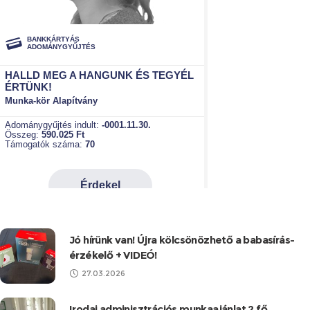
Jó hírünk van! Újra kölcsönözhető a babasírás-
érzékelő + VIDEÓ!
27.03.2026
Irodai adminisztrációs munkaajánlat 2 fő