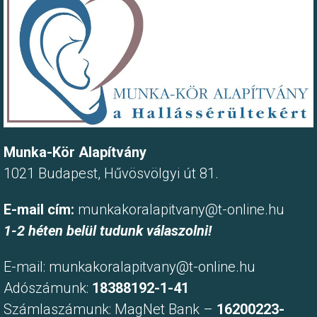
Munka-Kör Alapítvány
1021 Budapest, Hűvösvölgyi út 81.
E-mail cím:
munkakoralapitvany@t-online.hu
1-2 héten belül tudunk válaszolni!
E-mail:
munkakoralapitvany@t-online.hu
Adószámunk:
18388192-1-41
Számlaszámunk: MagNet Bank –
16200223-