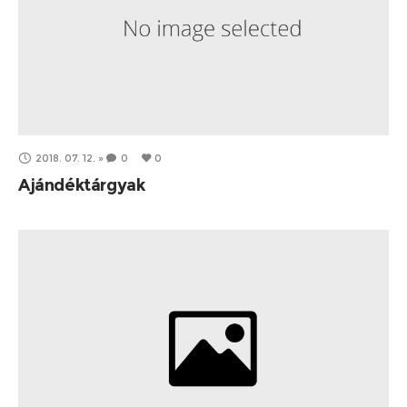
2018. 07. 12.
»
0
0
Ajándéktárgyak