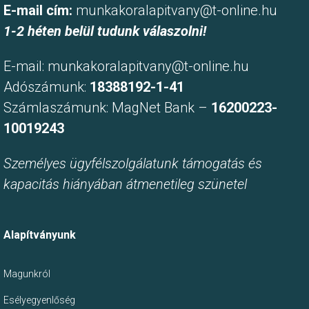
E-mail cím:
munkakoralapitvany@t-online.hu
1-2 héten belül tudunk válaszolni!
E-mail:
munkakoralapitvany@t-online.hu
Adószámunk:
18388192-1-41
Számlaszámunk: MagNet Bank –
16200223-
10019243
Személyes ügyfélszolgálatunk támogatás és
kapacitás hiányában átmenetileg szünetel
Alapítványunk
Magunkról
Esélyegyenlőség