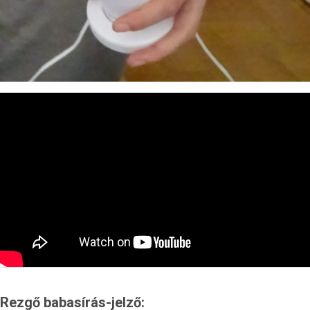
Rezgő babasírás-jelző: