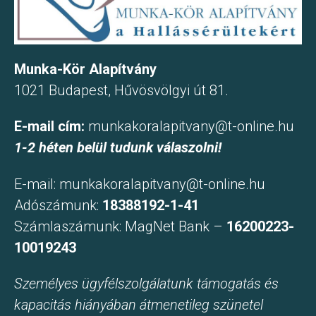
Munka-Kör Alapítvány
1021 Budapest, Hűvösvölgyi út 81.
E-mail cím:
munkakoralapitvany@t-online.hu
1-2 héten belül tudunk válaszolni!
E-mail:
munkakoralapitvany@t-online.hu
Adószámunk:
18388192-1-41
Számlaszámunk: MagNet Bank –
16200223-
10019243
Személyes ügyfélszolgálatunk támogatás és
kapacitás hiányában átmenetileg szünetel