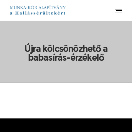
Újra kölcsönözhető a
babasírás-érzékelő
Alapítványunknál ismét elérhetővé vált a
babasírás-érzékelő kölcsönzés