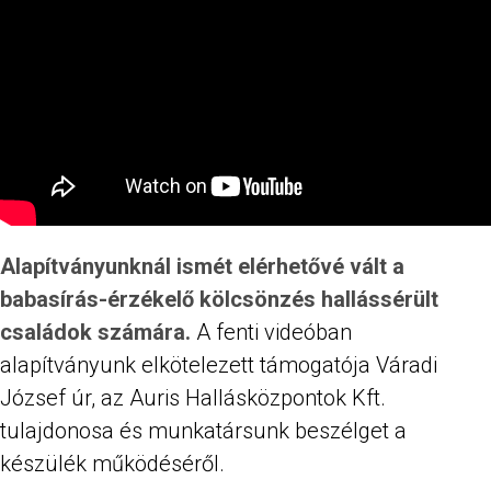
Alapítványunknál ismét elérhetővé vált a
babasírás-érzékelő kölcsönzés hallássérült
családok számára.
A fenti videóban
alapítványunk elkötelezett támogatója Váradi
József úr, az Auris Hallásközpontok Kft.
tulajdonosa és munkatársunk beszélget a
készülék működéséről.