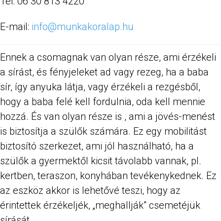
Tel: 06 30 813 4220
E-mail:
info@munkakoralap.hu
Ennek a csomagnak van olyan része, ami érzékeli
a sírást, és fényjeleket ad vagy rezeg, ha a baba
sír, így anyuka látja, vagy érzékeli a rezgésből,
hogy a baba felé kell fordulnia, oda kell mennie
hozzá. És van olyan része is , ami a jövés-menést
is biztosítja a szülők számára. Ez egy mobilitást
biztosító szerkezet, ami jól használható, ha a
szülők a gyermektől kicsit távolabb vannak, pl.
kertben, teraszon, konyhában tevékenykednek. Ez
az eszköz akkor is lehetővé teszi, hogy az
érintettek érzékeljék, „meghallják” csemetéjük
sírását.