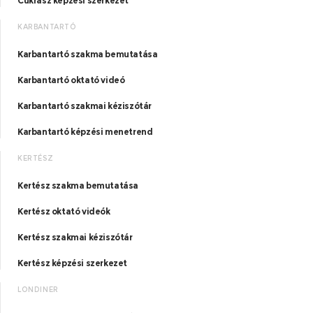
Cukrász képzési szerkezet
KARBANTARTÓ
Karbantartó szakma bemutatása
Karbantartó oktató videó
Karbantartó szakmai kéziszótár
Karbantartó képzési menetrend
KERTÉSZ
Kertész szakma bemutatása
Kertész oktató videók
Kertész szakmai kéziszótár
Kertész képzési szerkezet
LONDINER