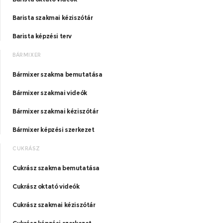
Barista szakmai kéziszótár
Barista képzési terv
BÁRMIXER
Bármixer szakma bemutatása
Bármixer szakmai videók
Bármixer szakmai kéziszótár
Bármixer képzési szerkezet
CUKRÁSZ
Cukrász szakma bemutatása
Cukrász oktató videók
Cukrász szakmai kéziszótár