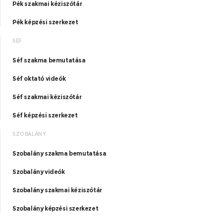
Pék szakmai kéziszótár
Pék képzési szerkezet
SÉF
Séf szakma bemutatása
Séf oktató videók
Séf szakmai kéziszótár
Séf képzési szerkezet
SZOBALÁNY
Szobalány szakma bemutatása
Szobalány videók
Szobalány szakmai kéziszótár
Szobalány képzési szerkezet