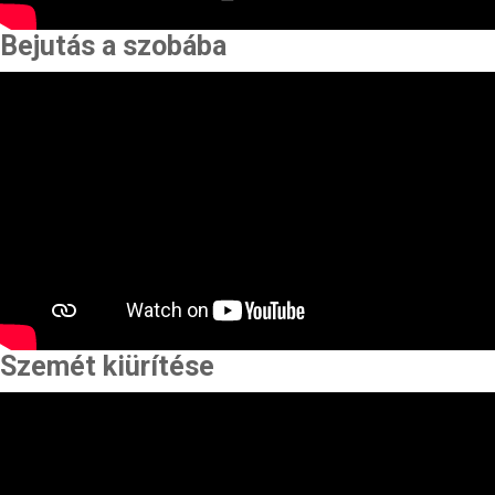
Bejutás a szobába
Szemét kiürítése