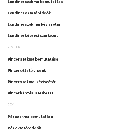
Londiner szakma bemutatása
Londiner oktató videók
Londiner szakmai kéziszótár
Londiner képzési szerkezet
PINCÉR
Pincér szakma bemutatása
PIncér oktató videók
Pincér szakmai kéziszótár
Pincér képzési szerkezet
PÉK
Pék szakma bemutatása
Pék oktató videók