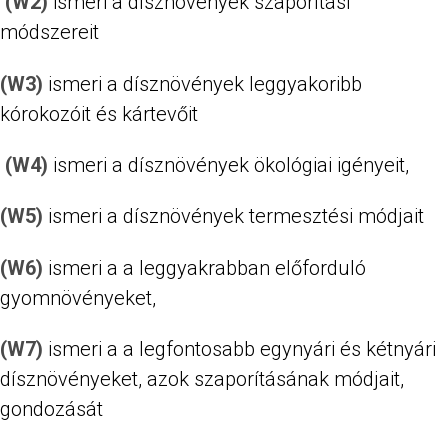
(W2)
ismeri a dísznövények szaporítási
módszereit
(W3)
ismeri a dísznövények leggyakoribb
kórokozóit és kártevőit
(W4)
ismeri a dísznövények ökológiai igényeit,
(W5)
ismeri a dísznövények termesztési módjait
(W6)
ismeri a a leggyakrabban előforduló
gyomnövényeket,
(W7)
ismeri a a legfontosabb egynyári és kétnyári
dísznövényeket, azok szaporításának módjait,
gondozását