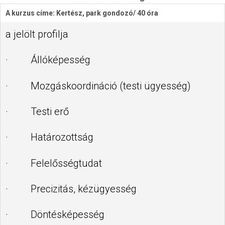
A kurzus címe: Kertész, park gondozó/ 40 óra
a jelölt profilja
· Állóképesség
· Mozgáskoordináció (testi ügyesség)
· Testi erő
· Határozottság
· Felelősségtudat
· Precizitás, kézügyesség
· Döntésképesség