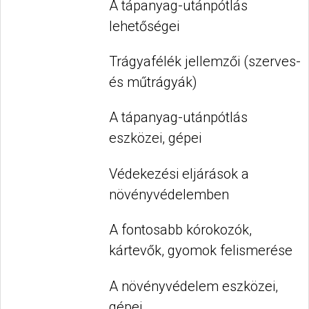
A tápanyag-utánpótlás
lehetőségei
Trágyafélék jellemzői (szerves-
és műtrágyák)
A tápanyag-utánpótlás
eszközei, gépei
Védekezési eljárások a
növényvédelemben
A fontosabb kórokozók,
kártevők, gyomok felismerése
A növényvédelem eszközei,
gépei