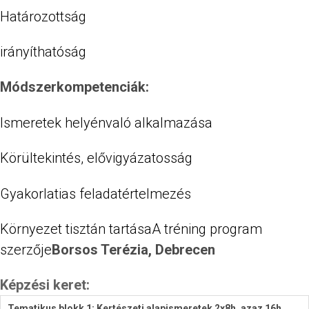
Határozottság
irányíthatóság
Módszerkompetenciák:
Ismeretek helyénvaló alkalmazása
Körültekintés, elővigyázatosság
Gyakorlatias feladatértelmezés
Környezet tisztán tartásaA tréning program
szerzője
Borsos Terézia, Debrecen
Képzési keret:
Tematikus blokk 1: Kertészeti alapismeretek 2x8h, azaz 16h