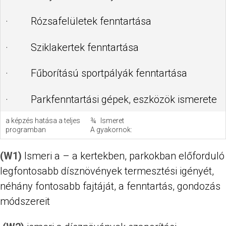
· Rózsafelületek fenntartása
· Sziklakertek fenntartása
· Fűborítású sportpályák fenntartása
· Parkfenntartási gépek, eszközök ismerete
a képzés hatása a teljes
¾ Ismeret
programban
A gyakornok:
(W1)
Ismeri a – a kertekben, parkokban előforduló
legfontosabb dísznövények termesztési igényét,
néhány fontosabb fajtáját, a fenntartás, gondozás
módszereit