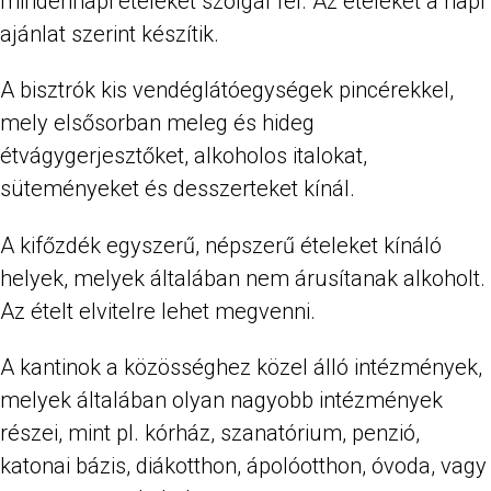
mindennapi ételeket szolgál fel. Az ételeket a napi
ajánlat szerint készítik.
A bisztrók kis vendéglátóegységek pincérekkel,
mely elsősorban meleg és hideg
étvágygerjesztőket, alkoholos italokat,
süteményeket és desszerteket kínál.
A kifőzdék egyszerű, népszerű ételeket kínáló
helyek, melyek általában nem árusítanak alkoholt.
Az ételt elvitelre lehet megvenni.
A kantinok a közösséghez közel álló intézmények,
melyek általában olyan nagyobb intézmények
részei, mint pl. kórház, szanatórium, penzió,
katonai bázis, diákotthon, ápolóotthon, óvoda, vagy