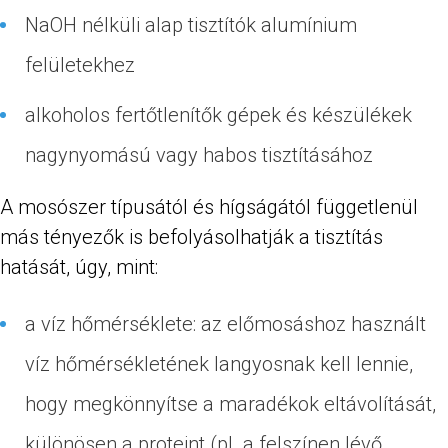
NaOH nélküli alap tisztítók alumínium
felületekhez
alkoholos fertőtlenítők gépek és készülékek
nagynyomású vagy habos tisztításához
A mosószer típusától és hígságától függetlenül
más tényezők is befolyásolhatják a tisztítás
hatását, úgy, mint:
a víz hőmérséklete: az előmosáshoz használt
víz hőmérsékletének langyosnak kell lennie,
hogy megkönnyítse a maradékok eltávolítását,
különösen a proteint (pl. a felszínen lévő