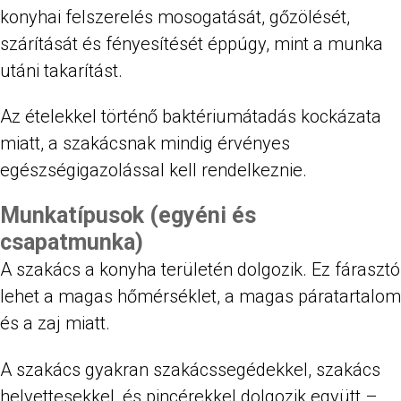
konyhai felszerelés mosogatását, gőzölését,
szárítását és fényesítését éppúgy, mint a munka
utáni takarítást.
Az ételekkel történő baktériumátadás kockázata
miatt, a szakácsnak mindig érvényes
egészségigazolással kell rendelkeznie.
Munkatípusok (egyéni és
csapatmunka)
A szakács a konyha területén dolgozik. Ez fárasztó
lehet a magas hőmérséklet, a magas páratartalom
és a zaj miatt.
A szakács gyakran szakácssegédekkel, szakács
helyettesekkel, és pincérekkel dolgozik együtt –