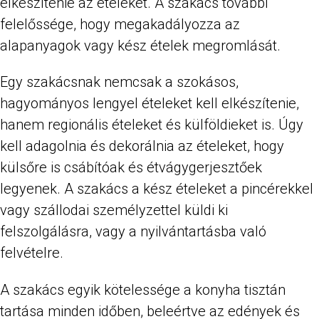
elkészítenie az ételeket. A szakács további
felelőssége, hogy megakadályozza az
alapanyagok vagy kész ételek megromlását.
Egy szakácsnak nemcsak a szokásos,
hagyományos lengyel ételeket kell elkészítenie,
hanem regionális ételeket és külföldieket is. Úgy
kell adagolnia és dekorálnia az ételeket, hogy
külsőre is csábítóak és étvágygerjesztőek
legyenek. A szakács a kész ételeket a pincérekkel
vagy szállodai személyzettel küldi ki
felszolgálásra, vagy a nyilvántartásba való
felvételre.
A szakács egyik kötelessége a konyha tisztán
tartása minden időben, beleértve az edények és