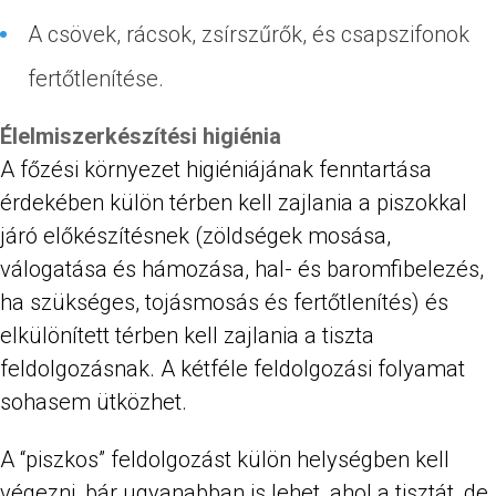
A csövek, rácsok, zsírszűrők, és csapszifonok
fertőtlenítése.
Élelmiszerkészítési higiénia
A főzési környezet higiéniájának fenntartása
érdekében külön térben kell zajlania a piszokkal
járó előkészítésnek (zöldségek mosása,
válogatása és hámozása, hal- és baromfibelezés,
ha szükséges, tojásmosás és fertőtlenítés) és
elkülönített térben kell zajlania a tiszta
feldolgozásnak. A kétféle feldolgozási folyamat
sohasem ütközhet.
A “piszkos” feldolgozást külön helységben kell
végezni, bár ugyanabban is lehet, ahol a tisztát, de