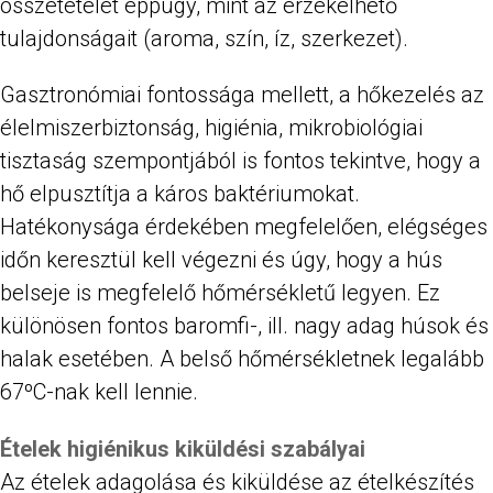
összetételét éppúgy, mint az érzékelhető
tulajdonságait (aroma, szín, íz, szerkezet).
Gasztronómiai fontossága mellett, a hőkezelés az
élelmiszerbiztonság, higiénia, mikrobiológiai
tisztaság szempontjából is fontos tekintve, hogy a
hő elpusztítja a káros baktériumokat.
Hatékonysága érdekében megfelelően, elégséges
időn keresztül kell végezni és úgy, hogy a hús
belseje is megfelelő hőmérsékletű legyen. Ez
különösen fontos baromfi-, ill. nagy adag húsok és
halak esetében. A belső hőmérsékletnek legalább
67ºC-nak kell lennie.
Ételek higiénikus kiküldési szabályai
Az ételek adagolása és kiküldése az ételkészítés