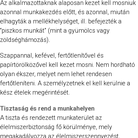
Az alkalmazottaknak alaposan kezet kell mosniuk
azonnal munkakezdés előtt, és azonnal, miután
elhagyták a mellékhelységet, ill. befejezték a
“piszkos munkát” (mint a gyümölcs vagy
zöldséghámozás).
Szappannal, kefével, fertőtlenítővel és
papírtörölközővel kell kezet mosni. Nem hordható
olyan ékszer, melyet nem lehet rendesen
fertőtleníteni. A személyzetnek el kell kerülnie a
kész ételek megérintését.
Tisztaság és rend a munkahelyen
A tiszta és rendezett munkaterület az
élelmiszerbiztonság fő körülménye, mely
megakadályozza az élelmiszerszennyezést.